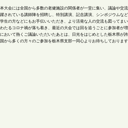
本大会には全国から多数の老健施設の関係者が一堂に集い、議論や交流
躍されている講師陣を招聘し、特別講演、記念講演、シンポジウムなど
学生の方などにもお手伝いいただき、より活発な人の交流も図ってまい
わたるコロナ禍が落ち着き、最近の大会では回を追うごとに参加者が増
において熱くご議論いただいたあとは、日光をはじめとした栃木県が誇
国から多くの方々のご参加を栃木県支部一同心よりお待ちしております