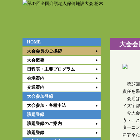
HOME
大会会
大会会長のご挨拶
大会概要
日程表・主要プログラム
会場案内
第37回
交通案内
責任を果
大会参加登録
会期は2
大会参加・各種申込
イズ宇都
今大会
演題登録
う～」と
演題登録のご案内
ターニン
演題登録
にするた