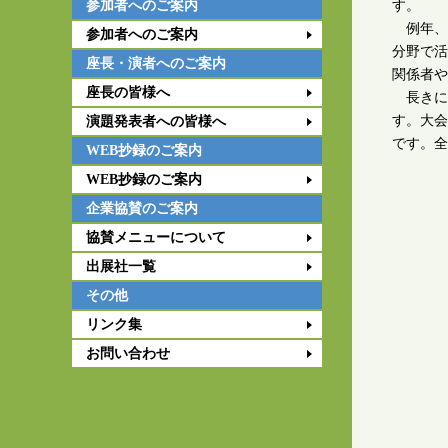
参加者へのご案内
す。
例年、
参加者へのご案内
分野で活
座長・演者へのご案内
関係者や
座長の皆様へ
長きに
す。大会
演題発表者への皆様へ
です。全
WEB抄録のご案内
WEB抄録のご案内
企業協賛のご案内
協賛メニューについて
出展社一覧
その他
リンク集
お問い合わせ